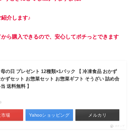
紹介します♪
てから購入できるので、安心してポチっとできます
の日 プレゼント 12種類×1パック 【 冷凍食品 おかず
 おかずセット お惣菜セット お惣菜ギフト そうざい 詰め合
弁当 送料無料 】
べ）
天市場
Yahooショッピング
メルカリ
ポチップ