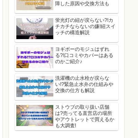
障した原因や交換方法も
蛍光灯の紐が戻らない?!カ
チカチならないの嫌!紐スイ
ッチの構造解説
ヨギボーのモジュはずれ
る?!口コミやカバーはある
のかご紹介♪
洗濯機の止水栓が戻らな
い!?緊急止水弁の仕組みや
交換の仕方も解説
ストウブの取り扱い店舗
は?売ってる直営店の場所
やアウトレットで買えるか
も大調査!